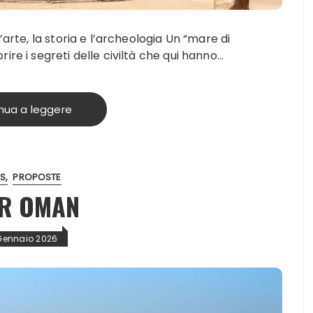
’arte, la storia e l’archeologia Un “mare di
ire i segreti delle civiltà che qui hanno…
nua a leggere
S
PROPOSTE
R OMAN
Gennaio 2026