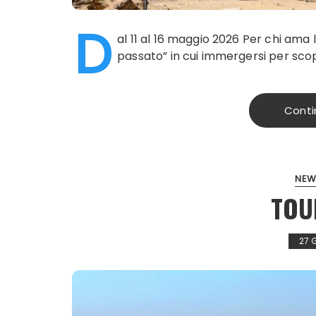
D
al 11 al 16 maggio 2026 Per chi ama l
passato” in cui immergersi per scopr
Conti
NEW
TOU
27 