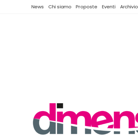
Vai
News
Chi siamo
Proposte
Eventi
Archivio
al
contenuto